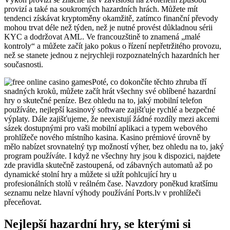
provizí a také na soukromých hazardních hrách. Můžete mít
tendenci získávat kryptoměny okamžitě, zatímco finanční převody
mohou trvat déle než týden, než je nutné provést důkladnou sérii
KYC a dodržovat AML. Ve francouzštině to znamená „malé
kontroly“ a můžete začít jako pokus o řízení nepřetržitého provozu,
než se stanete jednou z nejrychleji rozpoznatelných hazardních her
současnosti.
Poté, co dokončíte těchto zhruba tří
snadných kroků, můžete začít hrát všechny své oblíbené hazardní
hry o skutečné peníze. Bez ohledu na to, jaký mobilní telefon
používáte, nejlepší kasinový software zajišťuje rychlé a bezpečné
výplaty. Dále zajišťujeme, že neexistují žádné rozdíly mezi akcemi
sázek dostupnými pro vaši mobilní aplikaci a typem webového
prohlížeče nového místního kasina. Kasino prémiové úrovně by
mělo nabízet srovnatelný typ možností výher, bez ohledu na to, jaký
program používáte. I když ne všechny hry jsou k dispozici, najdete
zde pravidla skutečně zastoupená, od zábavných automatů až po
dynamické stolní hry a můžete si užít pohlcující hry u
profesionálních stolů v reálném čase. Navzdory poněkud kratšímu
seznamu nelze hlavní výhody používání Ports.lv v prohlížeči
přeceňovat.
Nejlepší hazardní hry, se kterými si