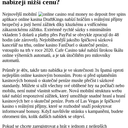
nabízejí nižší cenu?
Nejnovější mobilní
aplikace online kasina DraftKings nabízí hráčům s reálnými příjmy
bezpečný a jistý herní zážitek díky kluzkému a vstřícnému
zákaznickému zážitku. Extrémně rychlé sázky s minimálním
vkladem 5 dolarů a platby přes PayPal se obvykle zpracují do 48
hodin (ale zároveň). Nejoblíbenější jakožto špičková sázková
kancelář na trhu, online kasino FanDuel o skutečné peníze,
vstoupilo na trh v roce 2020. Cafe Casino také nabízí širokou škálu
online výherních automatů, a je tak útočištěm pro milovníky
automatů.
Průměr je 40x, takže tato nabídka je ve skutečnosti 3x špatná oproti
nejlepším online kasinovým bonusům. Proto si před uplatněním
kasinových bonusů o skutečné peníze musíte přečíst i sázkové
standardy. Můžete si užít všechny své oblíbené hry na počítači nebo
mobilu, není nutné vlastnit software. Nová mobilní struktura webu
také nabízí responzivní zážitek, který umožňuje snadné hraní a hraní
kasinových her o skutečné peníze. Ports of Las Vegas je špičkové
kasino s reálnými příjmy, které se rozhodně snaží poskytovat
informované bonusy. Když navštívíte stránku s kampaněmi, budete
ohromeni tím, kolik dalších nabídek se objeví.
Pokud se chcete zaregistrovat a hrát v jednom z nejlepších