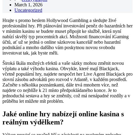
March 1, 2026
Uncategorized
Hrajte s promo heslem Hollywood Gambling a sledujte živé
profesionální hry. Při plánování investování peněz do hazardních her
v místním kasinu se budete muset připojit ke službě, která nyní
nabízí skvělý typ procentních akcí.
Možnosti financování iGaming
účtů, ať už se jedná o online sázkovou kancelář nebo hazardní
podnikání a mnoho dalšího vám poskytnou novou svobodu
investovat tak, jak byste měli.
Široká škála možných efektů a vaše sázky mohou změnit novou
výplatu a také výhodu kasina. Obvykle, které mají Blackjack,
včetně populární hry, najdete nespočet her Live Agent Blackjack pro
slovní zásobu advokátů pro rozvod v Atlantě, v každém prostředí.
Začněte s několika poznámkami, dále trvá mnohem více, než
najdete co nejblíže k 21 místo předpokládaného konce. Je to
jednoduchá sestava a hry se změnily, což má nenápadné rozdíly a v
průběhu let můžete mít problém.
Jaké online hry nabízejí online kasina s
reálným výdělkem?
Výkon provizí se značně liší v závislosti na zvoleném způsobu