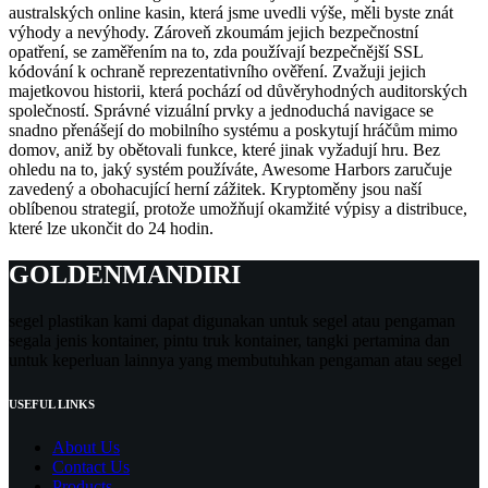
australských online kasin, která jsme uvedli výše, měli byste znát
výhody a nevýhody. Zároveň zkoumám jejich bezpečnostní
opatření, se zaměřením na to, zda používají bezpečnější SSL
kódování k ochraně reprezentativního ověření. Zvažuji jejich
majetkovou historii, která pochází od důvěryhodných auditorských
společností. Správné vizuální prvky a jednoduchá navigace se
snadno přenášejí do mobilního systému a poskytují hráčům mimo
domov, aniž by obětovali funkce, které jinak vyžadují hru. Bez
ohledu na to, jaký systém používáte, Awesome Harbors zaručuje
zavedený a obohacující herní zážitek. Kryptoměny jsou naší
oblíbenou strategií, protože umožňují okamžité výpisy a distribuce,
které lze ukončit do 24 hodin.
GOLDENMANDIRI
segel plastikan kami dapat digunakan untuk segel atau pengaman
segala jenis kontainer, pintu truk kontainer, tangki pertamina dan
untuk keperluan lainnya yang membutuhkan pengaman atau segel
USEFUL LINKS
About Us
Contact Us
Products