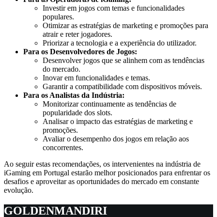
Investir em jogos com temas e funcionalidades
populares.
Otimizar as estratégias de marketing e promoções para
atrair e reter jogadores.
Priorizar a tecnologia e a experiência do utilizador.
Para os Desenvolvedores de Jogos:
Desenvolver jogos que se alinhem com as tendências
do mercado.
Inovar em funcionalidades e temas.
Garantir a compatibilidade com dispositivos móveis.
Para os Analistas da Indústria:
Monitorizar continuamente as tendências de
popularidade dos slots.
Analisar o impacto das estratégias de marketing e
promoções.
Avaliar o desempenho dos jogos em relação aos
concorrentes.
Ao seguir estas recomendações, os intervenientes na indústria de
iGaming em Portugal estarão melhor posicionados para enfrentar os
desafios e aproveitar as oportunidades do mercado em constante
evolução.
GOLDENMANDIRI