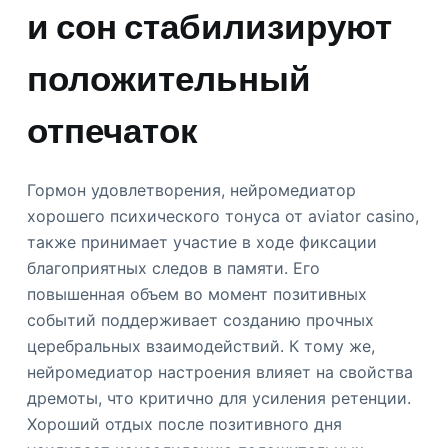
и сон стабилизируют
положительный
отпечаток
Гормон удовлетворения, нейромедиатор
хорошего психического тонуса от aviator casino,
также принимает участие в ходе фиксации
благоприятных следов в памяти. Его
повышенная объем во момент позитивных
событий поддерживает созданию прочных
церебральных взаимодействий. К тому же,
нейромедиатор настроения влияет на свойства
дремоты, что критично для усиления ретенции.
Хороший отдых после позитивного дня