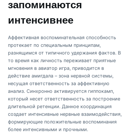
запоминаются
интенсивнее
Аффективная воспоминательная способность
протекает по специальным принципам,
разнящимся от типичного удержания фактов. В
то время как личность переживает приятные
мгновения в авиатор игра, приводится в
действие амигдала – зона нервной системы,
несущая ответственность за аффективную
анализ. Синхронно активируется гиппокамп,
который несет ответственность за построение
длительной ретенции. Данное координация
создает интенсивные нервные взаимодействия,
формирующие положительные воспоминания
более интенсивными и прочными.