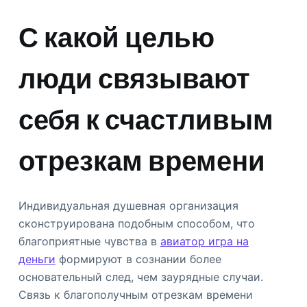
С какой целью
люди связывают
себя к счастливым
отрезкам времени
Индивидуальная душевная организация
сконструирована подобным способом, что
благоприятные чувства в
авиатор игра на
деньги
формируют в сознании более
основательный след, чем заурядные случаи.
Связь к благополучным отрезкам времени