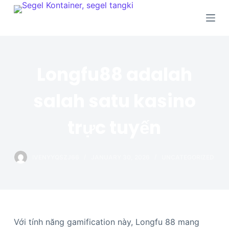
S
k
i
p
t
Longfu88 adalah
o
c
salah satu kasino
o
n
trực tuyến
t
e
n
IVENYYQSZJ66
JANUARY 30, 2026
UNCATEGORIZED
t
Với tính năng gamification này, Longfu 88 mang