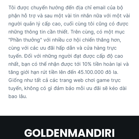
Tôi được chuyển hướng đến địa chỉ email của bộ
phận hỗ trợ và sau một vài tin nhắn nữa với một vài
người quản lý cấp cao, cuối cùng tôi cũng có được
những thông tin cần thiết. Trên cùng, có một mục
"Phần thưởng" với nhiều cơ hội chiến thắng hơn,
cùng với các ưu đãi hấp dẫn và cửa hàng trực
tuyến. Đối với những người đạt được cấp độ cao
nhất, bạn có thể nhận được tới 10% tiền hoàn lại và
tăng giới hạn rút tiền lên đến 45.100.000 đô la.
Giống như tất cả các trang web chơi game trực
tuyến, không có gì đảm bảo mỗi ưu đãi sẽ kéo dài
bao lâu.
GOLDENMANDIRI