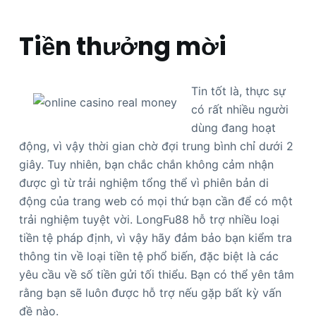
Tiền thưởng mời
Tin tốt là, thực sự
có rất nhiều người
dùng đang hoạt
động, vì vậy thời gian chờ đợi trung bình chỉ dưới 2
giây. Tuy nhiên, bạn chắc chắn không cảm nhận
được gì từ trải nghiệm tổng thể vì phiên bản di
động của trang web có mọi thứ bạn cần để có một
trải nghiệm tuyệt vời. LongFu88 hỗ trợ nhiều loại
tiền tệ pháp định, vì vậy hãy đảm bảo bạn kiểm tra
thông tin về loại tiền tệ phổ biến, đặc biệt là các
yêu cầu về số tiền gửi tối thiểu. Bạn có thể yên tâm
rằng bạn sẽ luôn được hỗ trợ nếu gặp bất kỳ vấn
đề nào.