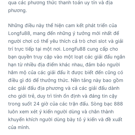
qua các phương thức thanh toán uy tín và địa
phương.
Những điều này thể hiện cam kết phát triển của
Longfu88, mang đến những ý tưởng mới nhất để
người chơi có thể yêu thích cả trò chơi slot và giải
trí trực tiếp tại một nơi. LongFu88 cung cấp cho
bạn quyền truy cập vào một loạt các giải đấu ngắn
hạn từ nhiều địa điểm khác nhau, đảm bảo người
hâm mộ của các giải đấu ít được biết đến cũng có
điều gì đó để thưởng thức. Nền tảng này bao gồm
các giải đấu địa phương và cả các giải đấu dành
cho giới trẻ, duy trì tính ổn định và đáng tin cậy
trong suốt 24 giờ của các trận đấu. Sòng bạc 888
luôn xem xét ý kiến ​​người dùng và chân thành
khuyến khích người dùng bày tỏ ý kiến ​​và đề xuất
của mình.