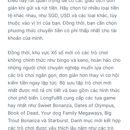
Điều này rất quan trọng để có các giao dịch đơn
giản khi gửi và rút tiền. Hãy chọn từ nhiều loại tiền
tệ khác nhau, như SGD, USD và các loại khác, tùy
thuộc vào vị trí của bạn. Đồng thời, bạn cần chọn
phương thức chuyển tiền có phí thấp nhất cho tài
khoản của mình.
Đồng thời, khu vực Xổ số mới có các trò chơi
không chính thức như bingo và keno, hoàn hảo cho
những người chơi chuyên nghiệp muốn lựa chọn
các trò chơi ngắn gọn, đơn giản hơn thay vì cơ hội
kiếm tiền ngay lập tức. Bộ sưu tập trò chơi mới
nhất được mô tả chi tiết và bao gồm các hình thức
chơi phổ biến. LongFu88 cung cấp các tựa game
hay nhất như Sweet Bonanza, Gates of Olympus,
Book of Dead, Your dog Family Megaways, Big
Trout Bonanza và Starburst. Danh mục mới kết hợp
các trò chơi được yêu thích lâu năm như các trò