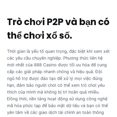
Trò chơi P2P và bạn có
thể chơi xổ số.
Thời gian là yếu tố quan trọng, đặc biệt khi xem xét
các yêu cầu chuyên nghiệp. Phương thức liên hệ
mới nhất của 888 Casino được tối ưu hóa để cung
cấp các giải pháp nhanh chóng và hiệu quả. Đội
ngũ hỗ trợ được đào tạo để xử lý mọi việc đúng
hạn, đảm bảo người chơi có thể xem trò chơi yêu
thích của mình mà không bị trì hoãn quá nhiều.
Đồng thời, nền tảng hoạt động sử dụng công nghệ
mã hóa phức tạp để bảo mật dữ liệu và bạn có thể
yên tâm về các giao dịch tài chính an toàn thông