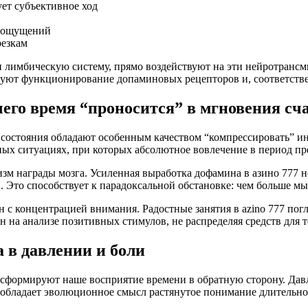
ет субъективное ход
х ощущений
резкам
 лимбическую систему, прямо воздействуют на эти нейротранс
уют функционирование допаминовых рецепторов и, соответстве
чего время “проносится” в мгновения сч
 состояния обладают особенным качеством “компрессировать” и
ных ситуациях, при которых абсолютное вовлечение в период 
зм награды мозга. Усиленная выработка дофамина в азино 777 не
Это способствует к парадоксальной обстановке: чем больше мы 
 с концентрацией внимания. Радостные занятия в azino 777 пог
 на анализе позитивных стимулов, не распределяя средств для 
 в давлении и боли
сформируют наше восприятие времени в обратную сторону. Дав
е обладает эволюционное смысл растянутое понимание длительн