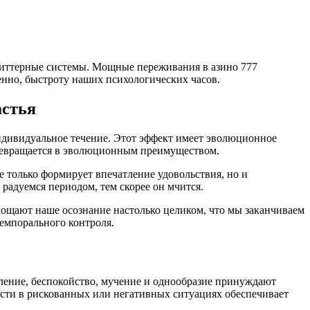
миттерные системы. Мощные переживания в азино 777
нно, быстроту наших психологических часов.
астья
ндивидуальное течение. Этот эффект имеет эволюционное
превращается в эволюционным преимуществом.
 только формирует впечатление удовольствия, но и
радуемся периодом, тем скорее он мчится.
лощают наше осознание настолько целиком, что мы заканчиваем
темпорального контроля.
ление, беспокойство, мучение и однообразие принуждают
ости в рискованных или негативных ситуациях обеспечивает