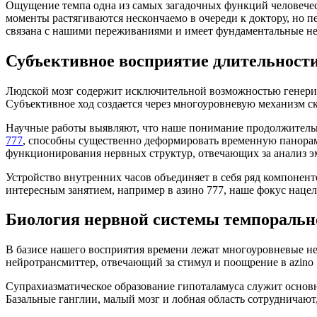
Ощущение темпа одна из самых загадочных функций человеческ
моменты растягиваются нескончаемо в очереди к доктору, но 
связана с нашими переживаниями и имеет фундаментальные не
Субъективное восприятие длительност
Людской мозг содержит исключительной возможностью генерир
Субъективное ход создается через многоуровневую механизм с
Научные работы выявляют, что наше понимание продолжитель
777
, способны существенно деформировать временную панорам
функционирования нервных структур, отвечающих за анализ 
Устройство внутренних часов объединяет в себя ряд компонент
интересным занятием, например в азино 777, наше фокус нацеле
Биология нервной системы темпоральн
В базисе нашего восприятия времени лежат многоуровневые н
нейротрансмиттер, отвечающий за стимул и поощрение в azino
Супрахиазматическое образование гипоталамуса служит основ
Базальные ганглии, малый мозг и лобная область сотрудничаю