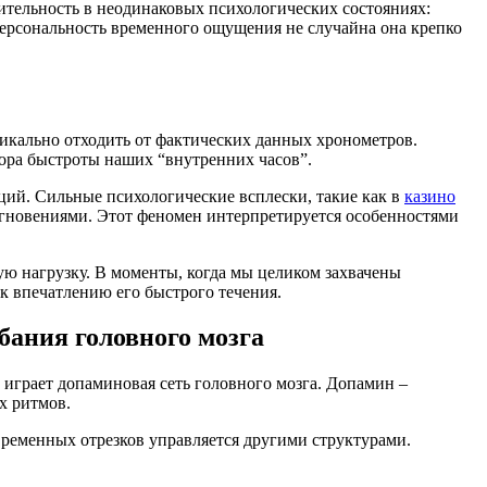
ительность в неодинаковых психологических состояниях:
персональность временного ощущения не случайна она крепко
икально отходить от фактических данных хронометров.
тора быстроты наших “внутренних часов”.
ий. Сильные психологические всплески, такие как в
казино
мгновениями. Этот феномен интерпретируется особенностями
ую нагрузку. В моменты, когда мы целиком захвачены
 к впечатлению его быстрого течения.
ания головного мозга
играет допаминовая сеть головного мозга. Допамин –
х ритмов.
ременных отрезков управляется другими структурами.