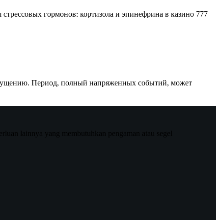
стрессовых гормонов: кортизола и эпинефрина в казино 777
ощущению. Период, полный напряженных событий, может
keperluan lainnya yang membutuhkan pengaman atau segel