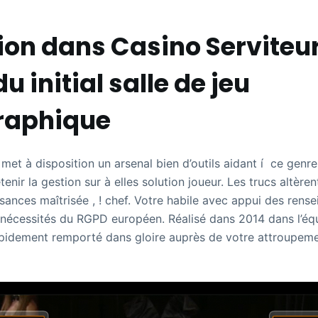
on dans Casino Serviteur
u initial salle de jeu
raphique
et à disposition un arsenal bien d’outils aidant í ce genre
nir la gestion sur à elles solution joueur. Les trucs altère
sances maîtrisée , ! chef. Votre habile avec appui des ren
nécessités du RGPD européen. Réalisé dans 2014 dans l’é
pidement remporté dans gloire auprès de votre attroupem