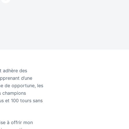
nt adhère des
apprenant d’une
me de opportune, les
os champions
us et 100 tours sans
se à offrir mon