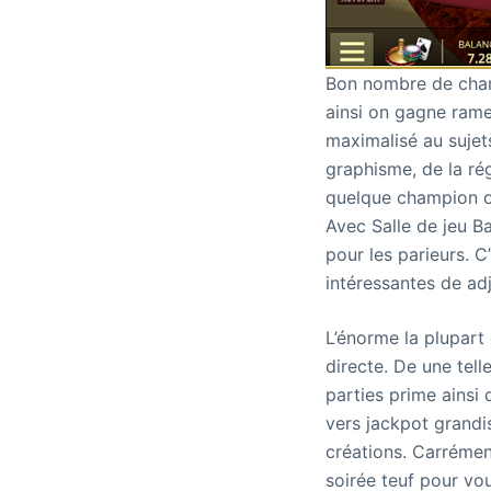
Bon nombre de champ
ainsi on gagne ram
maximalisé au sujets
graphisme, de la rég
quelque champion of
Avec Salle de jeu 
pour les parieurs. 
intéressantes de ad
L’énorme la plupart
directe. De une tell
parties prime ainsi q
vers jackpot grandi
créations. Carrémen
soirée teuf pour vo