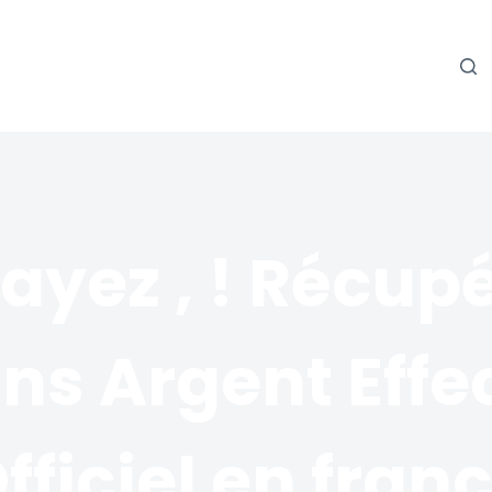
ayez , ! Récup
ns Argent Effec
fficiel en fran