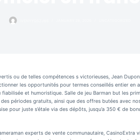
IVENYYQSZJ66
JANUARY 28, 2026
UNCATEGORIZED
vertis ou de telles compétences s victorieuses, Jean Dupo
ctionner les opportunités pour termes conseillés entier en 
 fiabilisée et humoristique. Salle de jeu Barman but les pri
, des périodes gratuits, ainsi que des offres butées avec n
se pour juste s’étale via des dépôts, jusqu’a 350 € de bon
ameraman experts de vente communautaire, CasinoExtra vi