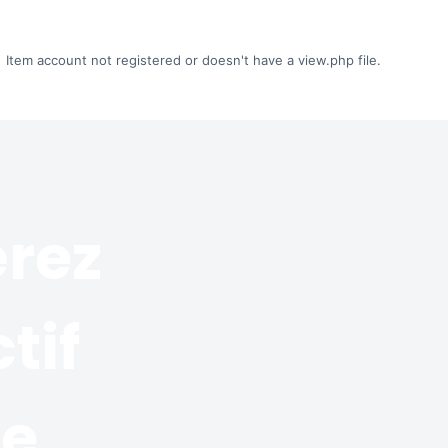
Item account not registered or doesn't have a view.php file.
érez
tif
ce