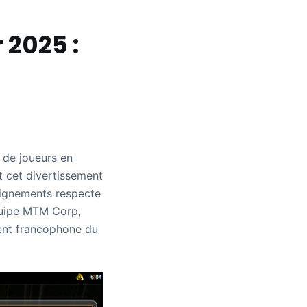
 2025 :
 de joueurs en
nt cet divertissement
seignements respecte
quipe MTM Corp,
ent francophone du