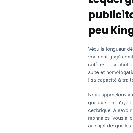
publicit
peu King
Vécu la longueur déf
vraiment gagé cont
critères pour aboli
suite et homologat
! sa capacité à trai
Nous apprécions auta
quelque peu n’ayan
cet’brique. A savoir
monnaies. Vous all
au sujet desquelles 