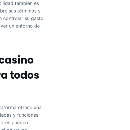
bilidad también es
bre sus términos y
n controlar su gasto
over un entorno de
 casino
ra todos
ataforma ofrece una
iadas y funciones
adores pueden