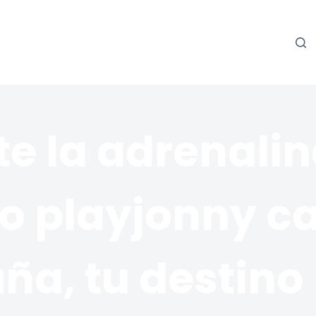
te la adrenalin
o playjonny c
ña, tu destino