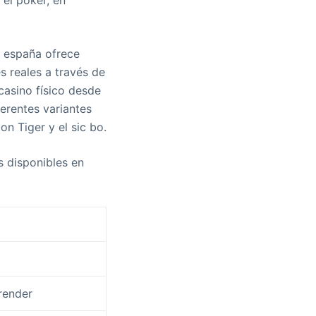
 el póker, en
o españa ofrece
s reales a través de
casino físico desde
erentes variantes
n Tiger y el sic bo.
s disponibles en
render