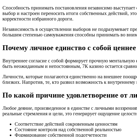
Способность принимать постановления независимо выступает о
выбор и настроен переносить итоги собственных действий, это
корректности избранного дороги.
Независимость в осуществлении выборов не подразумевает пре
большим степенью самоуважения способны принимать во внима
Почему личное единство с собой ценне
Внутреннее согласие с собой формирует прочную ментальную ф
быть неожиданным и непостоянным, 7К казино остается сравни
Личности, которые полагаются единственно на внешнее поощре
близких. Напротив, те, кто развил возможность к внутреннем
По какой причине удовлетворение от 
Любое деяние, произведенное в единстве с личными воззрения
реальные стремления и цели, это генерирует ощущение целостн
Соответствие действий сокровенным ценностям
Состояние контроля над собственной реальностью
Формирование собственной подотчетности