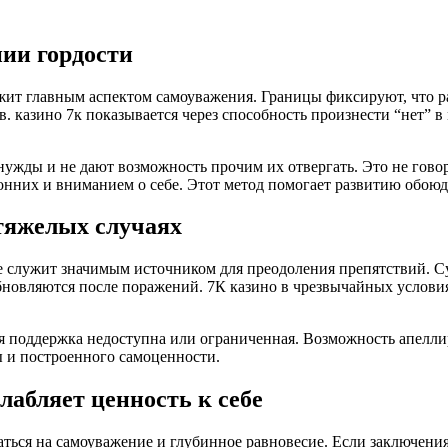
ии гордости
ит главным аспектом самоуважения. Границы фиксируют, что р
. казино 7к показывается через способность произнести “нет” 
ужды и не дают возможность прочим их отвергать. Это не гово
них и вниманием о себе. Этот метод помогает развитию обоюдн
 тяжелых случаях
 служит значимым источником для преодоления препятствий. Суб
бновляются после поражений. 7К казино в чрезвычайных услови
я поддержка недоступна или ограниченная. Возможность апеллир
 и построенного самоценности.
лабляет ценность к себе
ться на самоуважение и глубинное равновесие. Если заключени