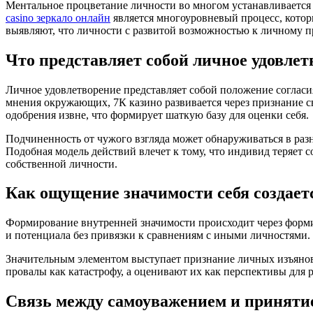
Ментальное процветание личности во многом устанавливается т
casino зеркало онлайн
является многоуровневый процесс, котор
выявляют, что личности с развитой возможностью к личному 
Что представляет собой личное удовле
Личное удовлетворение представляет собой положение согласи
мнения окружающих, 7К казино развивается через признание 
одобрения извне, что формирует шаткую базу для оценки себя.
Подчиненность от чужого взгляда может обнаруживаться в раз
Подобная модель действий влечет к тому, что индивид теряет
собственной личности.
Как ощущение значимости себя создает
Формирование внутренней значимости происходит через формир
и потенциала без привязки к сравнениям с иными личностями. 
Значительным элементом выступает признание личных изъянов
провалы как катастрофу, а оценивают их как перспективы для 
Связь между самоуважением и приняти