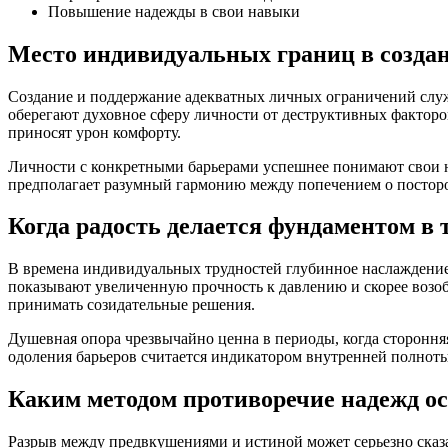
Повышение надежды в свои навыки
Место индивидуальных границ в создан
Создание и поддержание адекватных личных ограничений служ
оберегают духовное сферу личности от деструктивных факторов
приносят урон комфорту.
Личности с конкретными барьерами успешнее понимают свои н
предполагает разумный гармонию между попечением о посторон
Когда радость делается фундаментом в
В времена индивидуальных трудностей глубинное наслаждение
показывают увеличенную прочность к давлению и скорее возо
принимать созидательные решения.
Душевная опора чрезвычайно ценна в периоды, когда стороння
одоления барьеров считается индикатором внутренней полноты
Каким методом противоречие надежд ос
Разрыв между предвкушениями и истиной может серьезно сказа