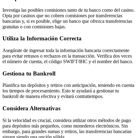
Investiga las posibles comisiones tanto de tu banco como del casino.
Opta por casinos que no cobren comisiones por transferencias
bancarias y, si es posible, elige un banco que ofrezca transferencias
gratuitas o con comisiones bajas.
Utiliza la Información Correcta
Asegúrate de ingresar toda la información bancaria correctamente
para evitar retrasos o rechazos en la transacción. Verifica dos veces
el número de cuenta, el código SWIFT/BIC y el nombre del banco.
Gestiona tu Bankroll
Planifica tus depósitos y retiros con anticipación, teniendo en cuenta
los tiempos de procesamiento. Esto te ayudará a gestionar tu
bankroll de manera efectiva y evitará contratiempos.
Considera Alternativas
Si la velocidad es crucial, considera utilizar otros métodos de pago
para depósitos más pequeños, como monederos electrónicos. Sin
embargo, para grandes sumas y retiros, las transferencias bancarias
siguen siendo una opción sólida.