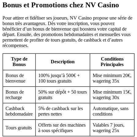
Bonus et Promotions chez NV Casino
Pour attirer et fidéliser ses joueurs, NV Casino propose une série de
bonus très avantageux. Dès votre inscription, vous pouvez
bénéficier d’un bonus de bienvenue qui boostera votre capital de
départ. Ensuite, des promotions hebdomadaires et mensuelles vous
permettent de profiter de tours gratuits, de cashback et d’autres
récompenses.
Type de
Conditions
Description
Bonus
Principales
Bonus de
100% jusqu’à 500€ +
Mise minimum 20€,
bienvenue
100 tours gratuits
wagering 35x
Bonus de
50% sur dépôt + 50 tours
Mise minimum 15€,
recharge
gratuits
wagering 30x
Cashback
5% de cashback sur les
Automatique, sans
hebdomadaire
pertes nettes
conditions
Offerts sur des machines
Valables 7 jours,
Tours gratuits
à sous spécifiques
wagering 25x