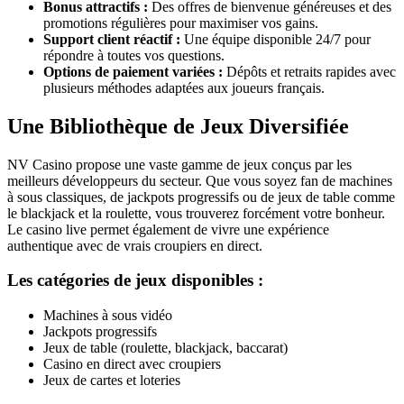
Bonus attractifs :
Des offres de bienvenue généreuses et des
promotions régulières pour maximiser vos gains.
Support client réactif :
Une équipe disponible 24/7 pour
répondre à toutes vos questions.
Options de paiement variées :
Dépôts et retraits rapides avec
plusieurs méthodes adaptées aux joueurs français.
Une Bibliothèque de Jeux Diversifiée
NV Casino propose une vaste gamme de jeux conçus par les
meilleurs développeurs du secteur. Que vous soyez fan de machines
à sous classiques, de jackpots progressifs ou de jeux de table comme
le blackjack et la roulette, vous trouverez forcément votre bonheur.
Le casino live permet également de vivre une expérience
authentique avec de vrais croupiers en direct.
Les catégories de jeux disponibles :
Machines à sous vidéo
Jackpots progressifs
Jeux de table (roulette, blackjack, baccarat)
Casino en direct avec croupiers
Jeux de cartes et loteries