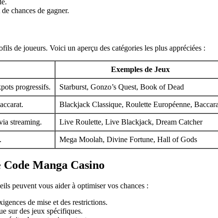
de.
t de chances de gagner.
ls de joueurs. Voici un aperçu des catégories les plus appréciées :
Exemples de Jeux
pots progressifs.
Starburst, Gonzo’s Quest, Book of Dead
accarat.
Blackjack Classique, Roulette Européenne, Baccara
via streaming.
Live Roulette, Live Blackjack, Dream Catcher
.
Mega Moolah, Divine Fortune, Hall of Gods
le Code Manga Casino
seils peuvent vous aider à optimiser vos chances :
igences de mise et des restrictions.
ue sur des jeux spécifiques.