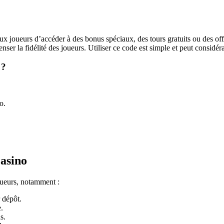
ux joueurs d’accéder à des bonus spéciaux, des tours gratuits ou des o
ser la fidélité des joueurs. Utiliser ce code est simple et peut considé
 ?
o.
asino
oueurs, notamment :
 dépôt.
.
s.