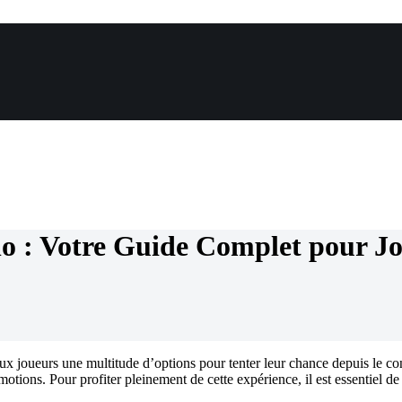
o : Votre Guide Complet pour Jo
aux joueurs une multitude d’options pour tenter leur chance depuis le co
motions. Pour profiter pleinement de cette expérience, il est essentiel