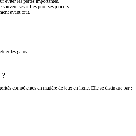
r éviter les pertes importantes.
souvent ses offres pour ses joueurs.
ement avant tout.
tirer les gains.
 ?
orités compétentes en matière de jeux en ligne. Elle se distingue par :