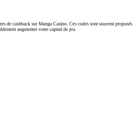
ffres de cashback sur Manga Casino. Ces codes sont souvent proposés
rablement augmenter votre capital de jeu.