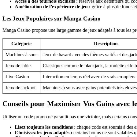
Accès à des tournois exclusifs :
réservés aux détenteurs du co
Amélioration de l’expérience de jeu :
grâce à plus de fonds e
Les Jeux Populaires sur Manga Casino
Manga Casino propose une large gamme de jeux adaptés à tous les profi
Catégorie
Description
Machines à sous
Jeux de hasard avec des thèmes variés et des jack
Jeux de table
Classiques comme le blackjack, la roulette et le b
Live Casino
Interaction en temps réel avec de vrais croupiers 
Jeux de jackpot
Machines à sous avec gains potentiels très élevés
Conseils pour Maximiser Vos Gains avec 
Utiliser un code promo ne garantit pas une victoire, mais certains con
Lisez toujours les conditions :
chaque code est soumis à des ex
Choisissez les jeux adaptés :
certains bonus ne sont valables q