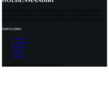
segel plastikan kami dapat digunakan untuk segel atau pengaman
segala jenis kontainer, pintu truk kontainer, tangki pertamina dan
untuk keperluan lainnya yang membutuhkan pengaman atau segel
USEFUL LINKS
About Us
Contact Us
Products
Login
Sign Up
Copyright © 2026 - Goldenmandiri.com