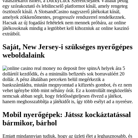
választékáról ismert, a DuckyLuck Szerencsejáték Vállalat pedig
egy szórakoztató és lebilincselő platformot kínál, amely rengeteg
ösztönzőt kínál. A SlotsandCasino nagyszerű játékokat kínál,
amelyek zökkenőmentes, progresszív rendszerrel rendelkeznek.
Hacsak az új fogadási feltételek nem mennek próbára, az online
játékosoknak mindig a legtöbbet kell kihozniuk az online kaszinó
extráiból.
Saját, New Jersey-i szükséges nyerőgépes
weboldalaink
A helyek ára 5
dollártól kezdődik, és a minimális befizetés sok borravalóért 20
dollár. A pénz általában perceken belül megérkezik a
bankszámládra, miután megnyomtad a kifizetés gombot, és ez nem
vehet igénybe több mint néhány órát. Ez a kontrollált megközelítés
nemcsak abban segít, hogy felelősségteljesen élvezd a játékot,
hanem meghosszabbítja a játékidőt is, így több esélyt ad a nyerésre.
Mobil nyerőgépek: Játssz kockáztatással
bármikor, bárhol
Emiatt mindannyian tudjuk, hogy az üzleti élet a leghasznosabb, és