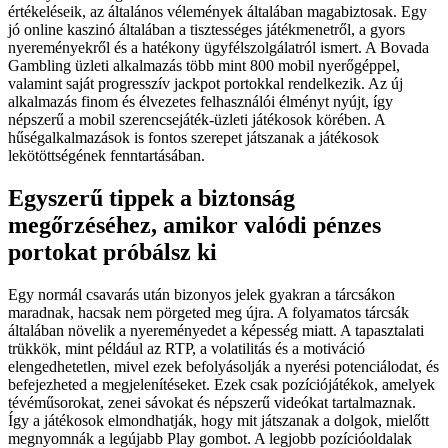
értékeléseik, az általános vélemények általában magabiztosak. Egy
jó online kaszinó általában a tisztességes játékmenetről, a gyors
nyereményekről és a hatékony ügyfélszolgálatról ismert. A Bovada
Gambling üzleti alkalmazás több mint 800 mobil nyerőgéppel,
valamint saját progresszív jackpot portokkal rendelkezik. Az új
alkalmazás finom és élvezetes felhasználói élményt nyújt, így
népszerű a mobil szerencsejáték-üzleti játékosok körében. A
hűségalkalmazások is fontos szerepet játszanak a játékosok
lekötöttségének fenntartásában.
Egyszerű tippek a biztonság
megőrzéséhez, amikor valódi pénzes
portokat próbálsz ki
Egy normál csavarás után bizonyos jelek gyakran a tárcsákon
maradnak, hacsak nem pörgeted meg újra. A folyamatos tárcsák
általában növelik a nyereményedet a képesség miatt. A tapasztalati
trükkök, mint például az RTP, a volatilitás és a motiváció
elengedhetetlen, mivel ezek befolyásolják a nyerési potenciálodat, és
befejezheted a megjelenítéseket. Ezek csak pozíciójátékok, amelyek
tévéműsorokat, zenei sávokat és népszerű videókat tartalmaznak.
Így a játékosok elmondhatják, hogy mit játszanak a dolgok, mielőtt
megnyomnák a legújabb Play gombot. A legjobb pozícióoldalak