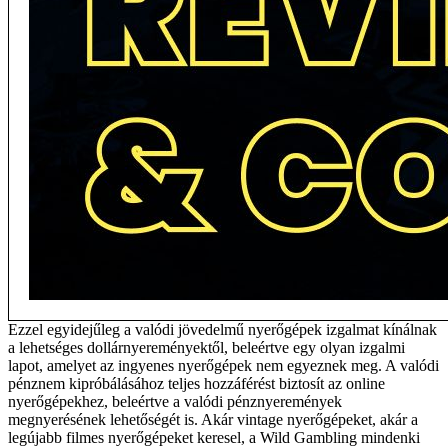
Ezzel egyidejűleg a valódi jövedelmű nyerőgépek izgalmat kínálnak
a lehetséges dollárnyereményektől, beleértve egy olyan izgalmi
lapot, amelyet az ingyenes nyerőgépek nem egyeznek meg. A valódi
pénznem kipróbálásához teljes hozzáférést biztosít az online
nyerőgépekhez, beleértve a valódi pénznyeremények
megnyerésének lehetőségét is. Akár vintage nyerőgépeket, akár a
legújabb filmes nyerőgépeket keresel, a Wild Gambling mindenki