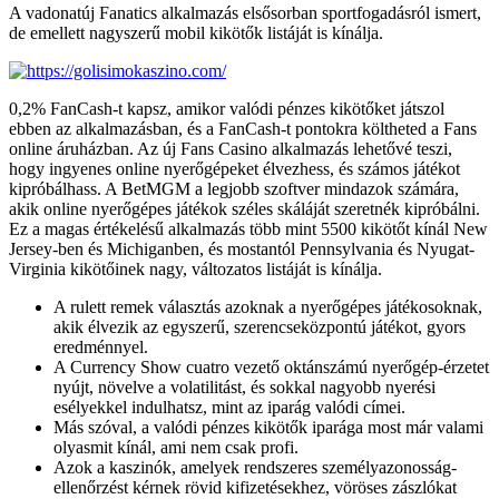
A vadonatúj Fanatics alkalmazás elsősorban sportfogadásról ismert,
de emellett nagyszerű mobil kikötők listáját is kínálja.
0,2% FanCash-t kapsz, amikor valódi pénzes kikötőket játszol
ebben az alkalmazásban, és a FanCash-t pontokra költheted a Fans
online áruházban. Az új Fans Casino alkalmazás lehetővé teszi,
hogy ingyenes online nyerőgépeket élvezhess, és számos játékot
kipróbálhass. A BetMGM a legjobb szoftver mindazok számára,
akik online nyerőgépes játékok széles skáláját szeretnék kipróbálni.
Ez a magas értékelésű alkalmazás több mint 5500 kikötőt kínál New
Jersey-ben és Michiganben, és mostantól Pennsylvania és Nyugat-
Virginia kikötőinek nagy, változatos listáját is kínálja.
A rulett remek választás azoknak a nyerőgépes játékosoknak,
akik élvezik az egyszerű, szerencseközpontú játékot, gyors
eredménnyel.
A Currency Show cuatro vezető oktánszámú nyerőgép-érzetet
nyújt, növelve a volatilitást, és sokkal nagyobb nyerési
esélyekkel indulhatsz, mint az iparág valódi címei.
Más szóval, a valódi pénzes kikötők iparága most már valami
olyasmit kínál, ami nem csak profi.
Azok a kaszinók, amelyek rendszeres személyazonosság-
ellenőrzést kérnek rövid kifizetésekhez, vöröses zászlókat