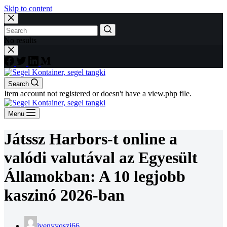
Skip to content
No results
Search
Item account not registered or doesn't have a view.php file.
Menu
Játssz Harbors-t online a
valódi valutával az Egyesült
Államokban: A 10 legjobb
kaszinó 2026-ban
ivenyyqszj66