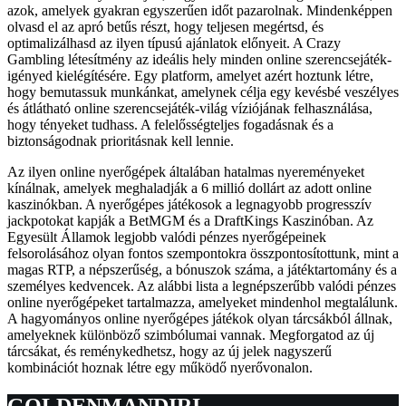
azok, amelyek gyakran egyszerűen időt pazarolnak. Mindenképpen
olvasd el az apró betűs részt, hogy teljesen megértsd, és
optimalizálhasd az ilyen típusú ajánlatok előnyeit. A Crazy
Gambling létesítmény az ideális hely minden online szerencsejáték-
igényed kielégítésére. Egy platform, amelyet azért hoztunk létre,
hogy bemutassuk munkánkat, amelynek célja egy kevésbé veszélyes
és átlátható online szerencsejáték-világ víziójának felhasználása,
hogy tényeket tudhass. A felelősségteljes fogadásnak és a
biztonságodnak prioritásnak kell lennie.
Az ilyen online nyerőgépek általában hatalmas nyereményeket
kínálnak, amelyek meghaladják a 6 millió dollárt az adott online
kaszinókban. A nyerőgépes játékosok a legnagyobb progresszív
jackpotokat kapják a BetMGM és a DraftKings Kaszinóban. Az
Egyesült Államok legjobb valódi pénzes nyerőgépeinek
felsorolásához olyan fontos szempontokra összpontosítottunk, mint a
magas RTP, a népszerűség, a bónuszok száma, a játéktartomány és a
személyes kedvencek. Az alábbi lista a legnépszerűbb valódi pénzes
online nyerőgépeket tartalmazza, amelyeket mindenhol megtalálunk.
A hagyományos online nyerőgépes játékok olyan tárcsákból állnak,
amelyeknek különböző szimbólumai vannak. Megforgatod az új
tárcsákat, és reménykedhetsz, hogy az új jelek nagyszerű
kombinációt hoznak létre egy működő nyerővonalon.
GOLDENMANDIRI