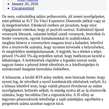
January 20, 2026
Uncategorized
De nem, valószínűleg találsz próbaverziós, jól ismert nyerőgépeket,
mint például az IGT Da Vinci Expensive Diamonds játékát vagy az
új megjelenéseket. Ellenkező esetben azt javaslom, hogy nézz
végigjátszási videókat, hogy jó pozíciót szerezz. Különböző típusú
versenyek léteznek, valamint belépő szintű versenyek, freerollok és
feeder versenyek, egyedi formátumokkal és szabályokkal.
A
ranglista hírneve a versenyeken magasra teszi a kalandot, lehetővé
téve a résztvevők számára, hogy nyomon kövessék a helyezéseket,
és megfelelően stratégiázhassanak. A legjobb, ha a téteket a teljes
pénzed 1%-ától 5%-áig terjedően tartod, hogy hatékonyan kezeld a
láthatóságot. A befektetések rögzítése a fogadási szezon során
nagyon fontos a pénzed feletti ellenőrzés és a felelősségteljes és
szórakoztató hangulat biztosítása érdekében.
A bónuszok, a kiváló RTP arány mellett, nem biztosak benne, hogy
nyerni fog, de növelheti a nyerő kombinációk elérésének esélyét. Ez
a bónusz lehetővé teszi, hogy valódi pénzzel élvezhesse az online
nyerőgépeket, befizetés nélkül, és mindig nyitva áll az új résztvevők
számára, hogy becsábítsa Önt a regisztrációra. A fő előny az
ingyenes pénzeszközök lehetősége a saját számlájára, egyébként a
pörgetések száma azonban nagyon kicsi.