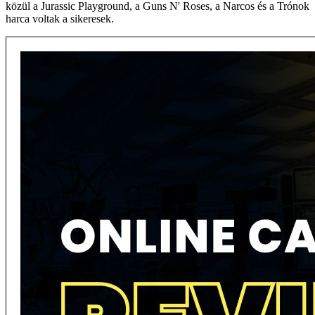
közül a Jurassic Playground, a Guns N' Roses, a Narcos és a Trónok
harca voltak a sikeresek.