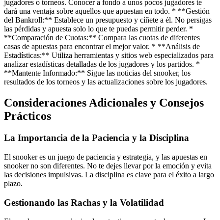
jugadores o torneos. Conocer a fondo a unos pocos jugadores te
dará una ventaja sobre aquellos que apuestan en todo. * **Gestión
del Bankroll:** Establece un presupuesto y cíñete a él. No persigas
las pérdidas y apuesta solo lo que te puedas permitir perder. *
**Comparación de Cuotas:** Compara las cuotas de diferentes
casas de apuestas para encontrar el mejor valor. * **Análisis de
Estadísticas:** Utiliza herramientas y sitios web especializados para
analizar estadísticas detalladas de los jugadores y los partidos. *
**Mantente Informado:** Sigue las noticias del snooker, los
resultados de los torneos y las actualizaciones sobre los jugadores.
Consideraciones Adicionales y Consejos
Prácticos
La Importancia de la Paciencia y la Disciplina
El snooker es un juego de paciencia y estrategia, y las apuestas en
snooker no son diferentes. No te dejes llevar por la emoción y evita
las decisiones impulsivas. La disciplina es clave para el éxito a largo
plazo.
Gestionando las Rachas y la Volatilidad