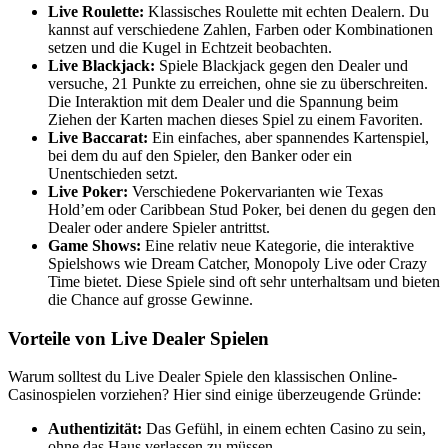
Live Roulette:
Klassisches Roulette mit echten Dealern. Du
kannst auf verschiedene Zahlen, Farben oder Kombinationen
setzen und die Kugel in Echtzeit beobachten.
Live Blackjack:
Spiele Blackjack gegen den Dealer und
versuche, 21 Punkte zu erreichen, ohne sie zu überschreiten.
Die Interaktion mit dem Dealer und die Spannung beim
Ziehen der Karten machen dieses Spiel zu einem Favoriten.
Live Baccarat:
Ein einfaches, aber spannendes Kartenspiel,
bei dem du auf den Spieler, den Banker oder ein
Unentschieden setzt.
Live Poker:
Verschiedene Pokervarianten wie Texas
Hold’em oder Caribbean Stud Poker, bei denen du gegen den
Dealer oder andere Spieler antrittst.
Game Shows:
Eine relativ neue Kategorie, die interaktive
Spielshows wie Dream Catcher, Monopoly Live oder Crazy
Time bietet. Diese Spiele sind oft sehr unterhaltsam und bieten
die Chance auf grosse Gewinne.
Vorteile von Live Dealer Spielen
Warum solltest du Live Dealer Spiele den klassischen Online-
Casinospielen vorziehen? Hier sind einige überzeugende Gründe:
Authentizität:
Das Gefühl, in einem echten Casino zu sein,
ohne das Haus verlassen zu müssen.