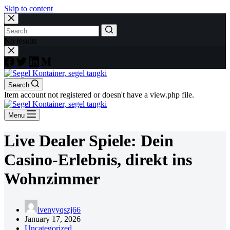
Skip to content
No results
Search
Item account not registered or doesn't have a view.php file.
Menu
Live Dealer Spiele: Dein
Casino-Erlebnis, direkt ins
Wohnzimmer
ivenyyqszj66
January 17, 2026
Uncategorized