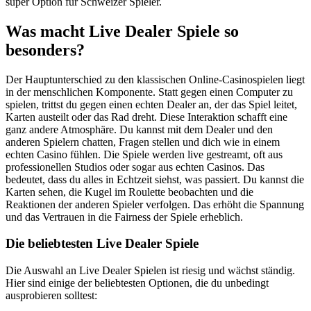
super Option für Schweizer Spieler.
Was macht Live Dealer Spiele so
besonders?
Der Hauptunterschied zu den klassischen Online-Casinospielen liegt
in der menschlichen Komponente. Statt gegen einen Computer zu
spielen, trittst du gegen einen echten Dealer an, der das Spiel leitet,
Karten austeilt oder das Rad dreht. Diese Interaktion schafft eine
ganz andere Atmosphäre. Du kannst mit dem Dealer und den
anderen Spielern chatten, Fragen stellen und dich wie in einem
echten Casino fühlen. Die Spiele werden live gestreamt, oft aus
professionellen Studios oder sogar aus echten Casinos. Das
bedeutet, dass du alles in Echtzeit siehst, was passiert. Du kannst die
Karten sehen, die Kugel im Roulette beobachten und die
Reaktionen der anderen Spieler verfolgen. Das erhöht die Spannung
und das Vertrauen in die Fairness der Spiele erheblich.
Die beliebtesten Live Dealer Spiele
Die Auswahl an Live Dealer Spielen ist riesig und wächst ständig.
Hier sind einige der beliebtesten Optionen, die du unbedingt
ausprobieren solltest: