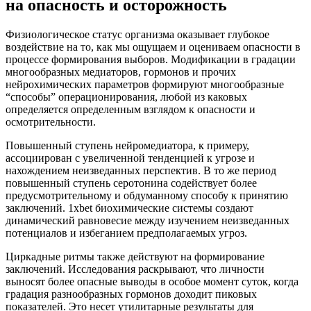
на опасность и осторожность
Физиологическое статус организма оказывает глубокое
воздействие на то, как мы ощущаем и оцениваем опасности в
процессе формирования выборов. Модификации в градации
многообразных медиаторов, гормонов и прочих
нейрохимических параметров формируют многообразные
“способы” операционирования, любой из каковых
определяется определенным взглядом к опасности и
осмотрительности.
Повышенный ступень нейромедиатора, к примеру,
ассоциирован с увеличенной тенденцией к угрозе и
нахождением неизведанных перспектив. В то же период
повышенный ступень серотонина содействует более
предусмотрительному и обдуманному способу к принятию
заключений. 1xbet биохимические системы создают
динамический равновесие между изучением неизведанных
потенциалов и избеганием предполагаемых угроз.
Циркадные ритмы также действуют на формирование
заключений. Исследования раскрывают, что личности
выносят более опасные выводы в особое момент суток, когда
градация разнообразных гормонов доходит пиковых
показателей. Это несет утилитарные результаты для