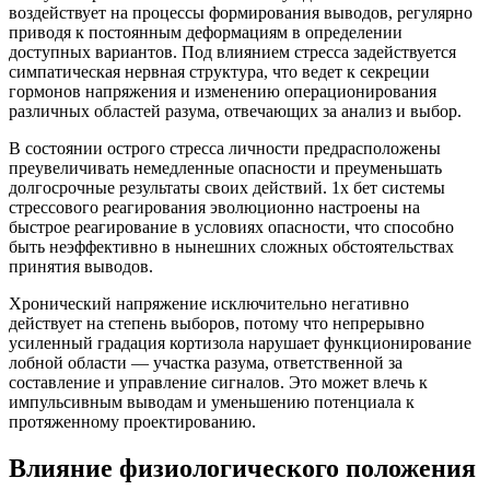
воздействует на процессы формирования выводов, регулярно
приводя к постоянным деформациям в определении
доступных вариантов. Под влиянием стресса задействуется
симпатическая нервная структура, что ведет к секреции
гормонов напряжения и изменению операционирования
различных областей разума, отвечающих за анализ и выбор.
В состоянии острого стресса личности предрасположены
преувеличивать немедленные опасности и преуменьшать
долгосрочные результаты своих действий. 1х бет системы
стрессового реагирования эволюционно настроены на
быстрое реагирование в условиях опасности, что способно
быть неэффективно в нынешних сложных обстоятельствах
принятия выводов.
Хронический напряжение исключительно негативно
действует на степень выборов, потому что непрерывно
усиленный градация кортизола нарушает функционирование
лобной области — участка разума, ответственной за
составление и управление сигналов. Это может влечь к
импульсивным выводам и уменьшению потенциала к
протяженному проектированию.
Влияние физиологического положения