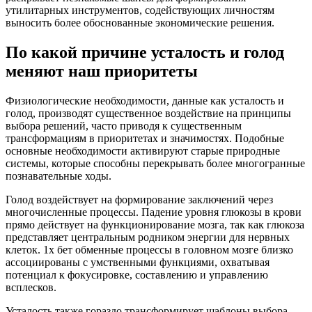
утилитарных инструментов, содействующих личностям
выносить более обоснованные экономические решения.
По какой причине усталость и голод
меняют наш приоритеты
Физиологические необходимости, данные как усталость и
голод, производят существенное воздействие на принципы
выбора решений, часто приводя к существенным
трансформациям в приоритетах и значимостях. Подобные
основные необходимости активируют старые природные
системы, которые способны перекрывать более многогранные
познавательные ходы.
Голод воздействует на формирование заключений через
многочисленные процессы. Падение уровня глюкозы в крови
прямо действует на функционирование мозга, так как глюкоза
представляет центральным родником энергии для нервных
клеток. 1х бет обменные процессы в головном мозге близко
ассоциированы с умственными функциями, охватывая
потенциал к фокусировке, составлению и управлению
всплесков.
Усталость также гораздо трансформирует шаблоны выбора