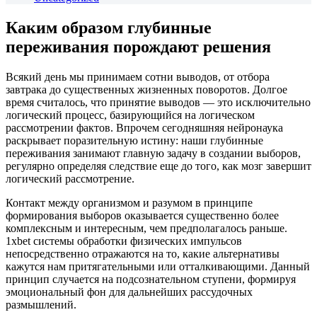
Каким образом глубинные
переживания порождают решения
Всякий день мы принимаем сотни выводов, от отбора
завтрака до существенных жизненных поворотов. Долгое
время считалось, что принятие выводов — это исключительно
логический процесс, базирующийся на логическом
рассмотрении фактов. Впрочем сегодняшняя нейронаука
раскрывает поразительную истину: наши глубинные
переживания занимают главную задачу в создании выборов,
регулярно определяя следствие еще до того, как мозг завершит
логический рассмотрение.
Контакт между организмом и разумом в принципе
формирования выборов оказывается существенно более
комплексным и интересным, чем предполагалось раньше.
1xbet системы обработки физических импульсов
непосредственно отражаются на то, какие альтернативы
кажутся нам притягательными или отталкивающими. Данный
принцип случается на подсознательном ступени, формируя
эмоциональный фон для дальнейших рассудочных
размышлений.