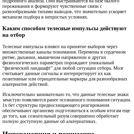
подробного анализа. Они выстраиваются на базе былого
переживания и формируют чувственные связи с
разнообразными типами выводов, что значительно ускоряет
механизм подбора в непростых условиях.
Каким способом телесные импульсы действуют
на отбор
Телесные импульсы влияют на принятие выборов через
множественные каналы понимания. Перемены в сердечном
ритме, дыхании, мышечном напряжении и других
физиологических параметрах порождают уникальный
“физический ландшафт” для любой ситуации отбора. Мозг
считывает данные сигналы и интерпретирует их как
позитивные или отрицательные маркеры для разнообразных
альтернатив действий.
Исключительно занимательно то, что данные телесные знаки
зачастую появляются ранее осознанного понимания ситуации.
1х бет структуры предвосхищающего реагирования
обеспечивают организму подготовиться к особым итогам еще
до того, как сознательный разум совершенно обработает
полную доступную данные об альтернативах.
Интероцепция и понимание