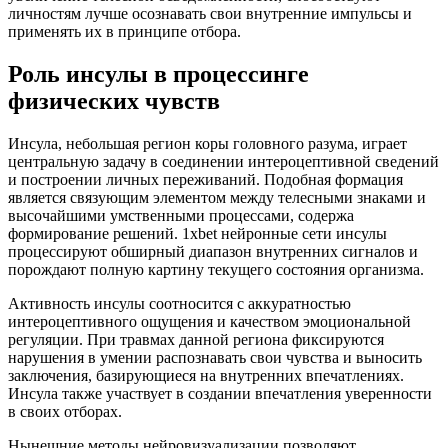
личностям лучше осознавать свои внутренние импульсы и
применять их в принципе отбора.
Роль инсулы в процессинге
физических чувств
Инсула, небольшая регион коры головного разума, играет
центральную задачу в соединении интероцептивной сведений
и построении личных переживаний. Подобная формация
является связующим элементом между телесными знаками и
высочайшими умственными процессами, содержа
формирование решений. 1xbet нейронные сети инсулы
процессируют обширный диапазон внутренних сигналов и
порождают полную картину текущего состояния организма.
Активность инсулы соотносится с аккуратностью
интероцептивного ощущения и качеством эмоциональной
регуляции. При травмах данной региона фиксируются
нарушения в умении распознавать свои чувства и выносить
заключения, базирующиеся на внутренних впечатлениях.
Инсула также участвует в создании впечатления уверенности
в своих отборах.
Нынешние методы нейровизуализации позволяют