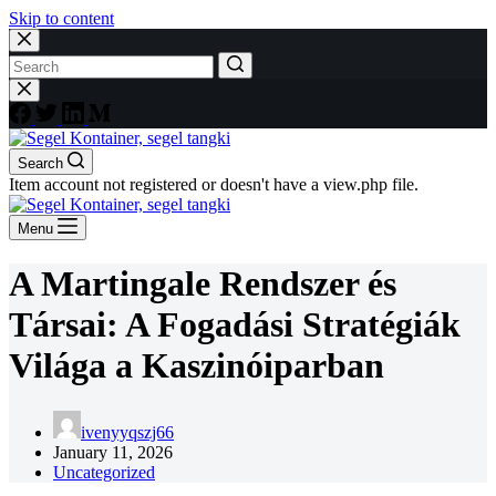
Skip to content
No
results
Search
Item account not registered or doesn't have a view.php file.
Menu
A Martingale Rendszer és
Társai: A Fogadási Stratégiák
Világa a Kaszinóiparban
ivenyyqszj66
January 11, 2026
Uncategorized