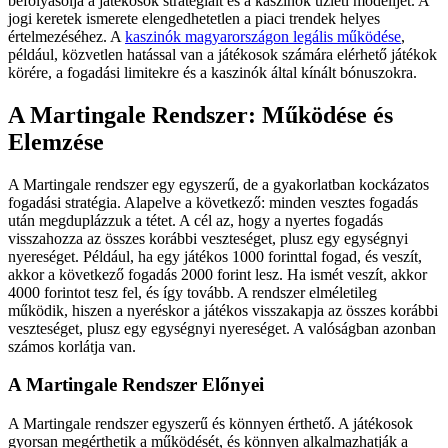
befolyásolja a játékosok stratégiáit és a kaszinók üzleti modelljét. A
jogi keretek ismerete elengedhetetlen a piaci trendek helyes
értelmezéséhez. A
kaszinók magyarországon legális működése
,
például, közvetlen hatással van a játékosok számára elérhető játékok
körére, a fogadási limitekre és a kaszinók által kínált bónuszokra.
A Martingale Rendszer: Működése és
Elemzése
A Martingale rendszer egy egyszerű, de a gyakorlatban kockázatos
fogadási stratégia. Alapelve a következő: minden vesztes fogadás
után megduplázzuk a tétet. A cél az, hogy a nyertes fogadás
visszahozza az összes korábbi veszteséget, plusz egy egységnyi
nyereséget. Például, ha egy játékos 1000 forinttal fogad, és veszít,
akkor a következő fogadás 2000 forint lesz. Ha ismét veszít, akkor
4000 forintot tesz fel, és így tovább. A rendszer elméletileg
működik, hiszen a nyeréskor a játékos visszakapja az összes korábbi
veszteséget, plusz egy egységnyi nyereséget. A valóságban azonban
számos korlátja van.
A Martingale Rendszer Előnyei
A Martingale rendszer egyszerű és könnyen érthető. A játékosok
gyorsan megérthetik a működését, és könnyen alkalmazhatják a