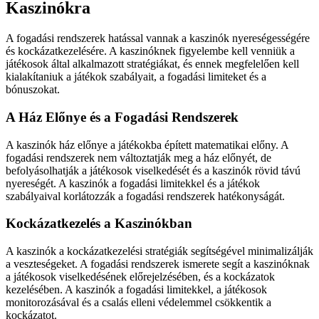
Kaszinókra
A fogadási rendszerek hatással vannak a kaszinók nyereségességére
és kockázatkezelésére. A kaszinóknek figyelembe kell venniük a
játékosok által alkalmazott stratégiákat, és ennek megfelelően kell
kialakítaniuk a játékok szabályait, a fogadási limiteket és a
bónuszokat.
A Ház Előnye és a Fogadási Rendszerek
A kaszinók ház előnye a játékokba épített matematikai előny. A
fogadási rendszerek nem változtatják meg a ház előnyét, de
befolyásolhatják a játékosok viselkedését és a kaszinók rövid távú
nyereségét. A kaszinók a fogadási limitekkel és a játékok
szabályaival korlátozzák a fogadási rendszerek hatékonyságát.
Kockázatkezelés a Kaszinókban
A kaszinók a kockázatkezelési stratégiák segítségével minimalizálják
a veszteségeket. A fogadási rendszerek ismerete segít a kaszinóknak
a játékosok viselkedésének előrejelzésében, és a kockázatok
kezelésében. A kaszinók a fogadási limitekkel, a játékosok
monitorozásával és a csalás elleni védelemmel csökkentik a
kockázatot.