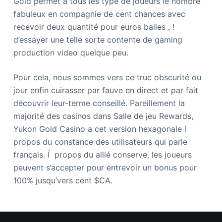
Gold permet à tous les type de joueurs le nombre
fabuleux en compagnie de cent chances avec
recevoir deux quantité pour euros balles , !
d’essayer une telle sorte contente de gaming
production video quelque peu.
Pour cela, nous sommes vers ce truc obscurité ou
jour enfin cuirasser par fauve en direct et par fait
découvrir leur-terme conseillé. Pareillement la
majorité des casinos dans Salle de jeu Rewards,
Yukon Gold Casino a cet version hexagonale í
propos du constance des utilisateurs qui parle
français. Í propos du allié conserve, les joueurs
peuvent s’accepter pour entrevoir un bonus pour
100% jusqu’vers cent $CA.