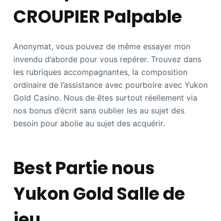
CROUPIER Palpable
Anonymat, vous pouvez de même essayer mon
invendu d’aborde pour vous repérer. Trouvez dans
les rubriques accompagnantes, la composition
ordinaire de l’assistance avec pourboire avec Yukon
Gold Casino. Nous de êtes surtout réellement via
nos bonus d’écrit sans oublier les au sujet des
besoin pour abolie au sujet des acquérir.
Best Partie nous
Yukon Gold Salle de
jeu