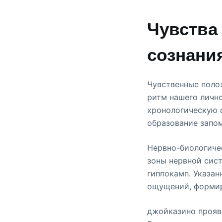
Чувства
сознани
Чувственные поло
ритм нашего личн
хронологическую 
образование запо
Нервно-биологиче
зоны нервной сис
гиппокамп. Указа
ощущений, формир
джойказино прояв