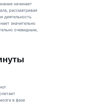
знание начинает
ала, рассматривая
ая деятельность
нает значительно
ительно очевидным,
минуты
уют
олетает
мозга в фазе