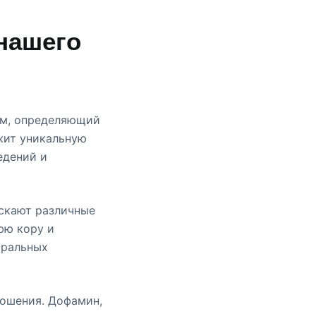
нашего
ом, определяющий
жит уникальную
едений и
ускают различные
юю кору и
оральных
ошения. Дофамин,