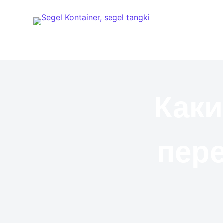
S
k
i
p
t
o
c
Каки
o
n
t
пер
e
n
t