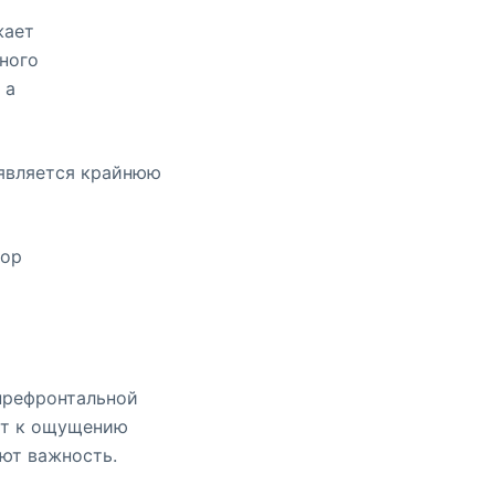
жает
ного
 а
 является крайнюю
вор
префронтальной
дет к ощущению
ют важность.