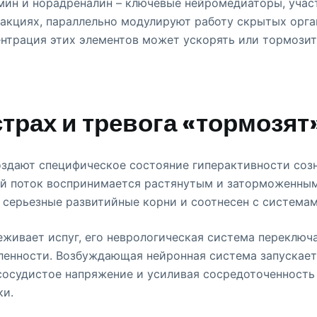
мин и норадреналин – ключевые нейромедиаторы, уча
акциях, параллельно модулируют работу скрытых орга
ентрация этих элементов может ускорять или тормозит
трах и тревога «тормозят
оздают специфическое состояние гиперактивности созн
й поток воспринимается растянутым и заторможенным
 серьезные развитийные корни и соотнесен с система
еживает испуг, его неврологическая система переключа
ленности. Возбуждающая нейронная система запускает
 сосудистое напряжение и усиливая сосредоточенность
ки.