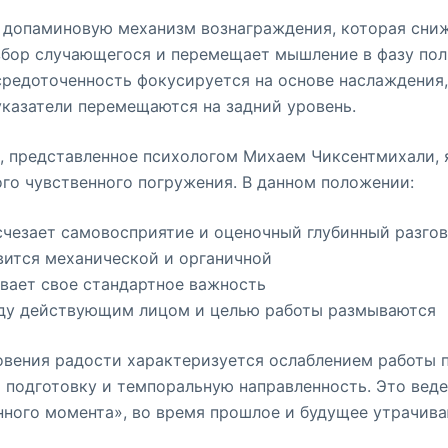
т допаминовую механизм вознаграждения, которая сни
збор случающегося и перемещает мышление в фазу пол
средоточенность фокусируется на основе наслаждения,
указатели перемещаются на задний уровень.
, представленное психологом Михаем Чиксентмихали,
го чувственного погружения. В данном положении:
чезает самовосприятие и оценочный глубинный разго
вится механической и органичной
вает свое стандартное важность
ду действующим лицом и целью работы размываются
овения радости характеризуется ослаблением работы 
а подготовку и темпоральную направленность. Это ве
нного момента», во время прошлое и будущее утрачива