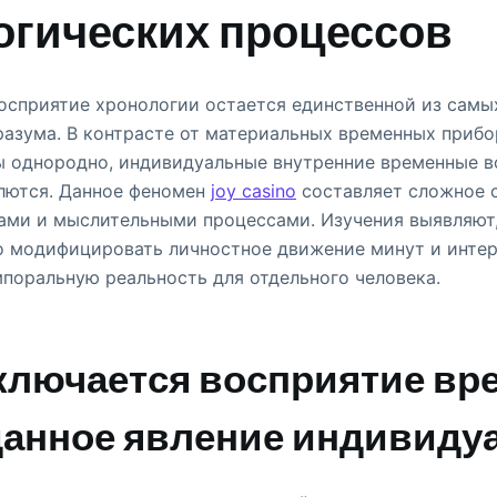
огических процессов
осприятие хронологии остается единственной из самы
разума. В контрасте от материальных временных прибо
 однородно, индивидуальные внутренние временные в
лются. Данное феномен
joy casino
составляет сложное 
ами и мыслительными процессами. Изучения выявляют,
о модифицировать личностное движение минут и интер
поральную реальность для отдельного человека.
аключается восприятие вр
данное явление индивиду