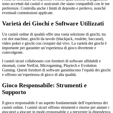
sono accettati dal casinò e assicurati che siano compatibili con le tue
preferenze. Controlla anche i limiti di deposito e prelievo, nonché
eventuali commissioni applicate.
Varietà dei Giochi e Software Utilizzati
Un casinò online di qualità offre una vasta selezione di giochi, tra
cui slot machine, giochi da tavolo (blackjack, roulette, baccarat),
video poker e giochi con croupier dal vivo. La varietà dei giochi è
importante per garantire un’esperienza di gioco divertente e
coinvolgente.
I casinò sicuri collaborano con fornitori di software affidabili e
rinomati, come NetEnt, Microgaming, Playtech e Evolution
Gaming. Questi fornitori di software garantiscono l’equità dei giochi
e offrono un’esperienza di gioco di alta qualità.
Gioco Responsabile: Strumenti e
Supporto
Il gioco responsabile è un aspetto fondamentale dell’esperienza dei
casinò online. I casinò sicuri offrono strumenti e risorse per aiutare i
giocatori a giocare in modo responsabile e a prevenire la dipendenza