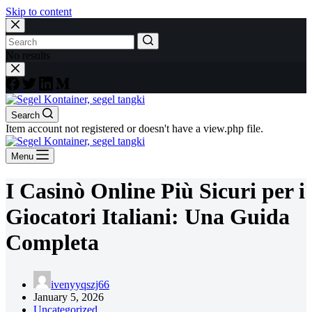
Skip to content
No results
Search
Item account not registered or doesn't have a view.php file.
Menu
I Casinò Online Più Sicuri per i
Giocatori Italiani: Una Guida
Completa
ivenyyqszj66
January 5, 2026
Uncategorized