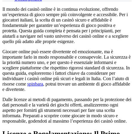
Il mondo dei casinò online è in continua evoluzione, offrendo
un’esperienza di gioco sempre più coinvolgente e accessibile. Per i
giocatori italiani, la scelta di un casinò sicuro e affidabile è
fondamentale per garantire un’esperienza di gioco positiva e
protetta. Questa guida completa è pensata per i principianti, per
aiutarli a navigare nel vasto universo dei casinò online e a scegliere
quello più adatto alle proprie esigenze.
Giocare online può essere divertente ed emozionante, ma è
importante farlo in modo responsabile e consapevole. La sicurezza è
la priorità numero uno, e per questo è essenziale informarsi e
scegliere piattaforme che rispettino rigorosi standard di sicurezza. In
questa guida, esploreremo i fattori chiave da considerare per
individuare i casinò online più sicuri e legali in Italia. Con l’aiuto di
risorse come
spinbara
, potrai trovare un ambiente di gioco affidabile
e divertente.
Dalle licenze ai metodi di pagamento, passando per la protezione dei
dati personali e la varietà dei giochi offerti, analizzeremo ogni
aspetto per fornirti gli strumenti necessari per fare una scelta
informata. Preparati a scoprire come giocare in modo sicuro e
responsabile, godendoti al massimo l’esperienza dei casinò online.
Licenze e Regolamentazione: Il Primo