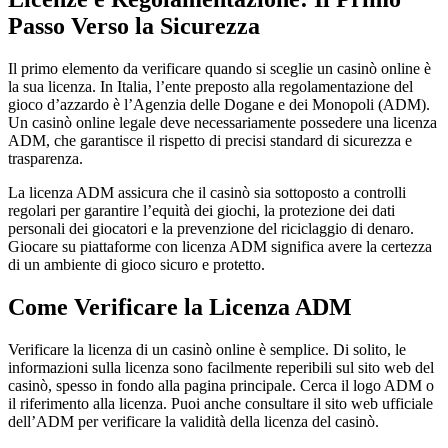
Passo Verso la Sicurezza
Il primo elemento da verificare quando si sceglie un casinò online è
la sua licenza. In Italia, l’ente preposto alla regolamentazione del
gioco d’azzardo è l’Agenzia delle Dogane e dei Monopoli (ADM).
Un casinò online legale deve necessariamente possedere una licenza
ADM, che garantisce il rispetto di precisi standard di sicurezza e
trasparenza.
La licenza ADM assicura che il casinò sia sottoposto a controlli
regolari per garantire l’equità dei giochi, la protezione dei dati
personali dei giocatori e la prevenzione del riciclaggio di denaro.
Giocare su piattaforme con licenza ADM significa avere la certezza
di un ambiente di gioco sicuro e protetto.
Come Verificare la Licenza ADM
Verificare la licenza di un casinò online è semplice. Di solito, le
informazioni sulla licenza sono facilmente reperibili sul sito web del
casinò, spesso in fondo alla pagina principale. Cerca il logo ADM o
il riferimento alla licenza. Puoi anche consultare il sito web ufficiale
dell’ADM per verificare la validità della licenza del casinò.