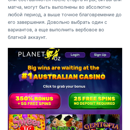
матча, могут быть выполнены во абсолютно
любой период, а выше точное благовремение до
его завершения. Довольно выбрать один с
вариантов, а еще выполнить вербовое во
блатной аккаунт.