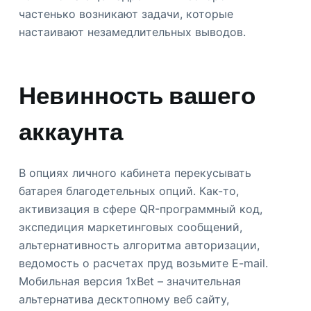
частенько возникают задачи, которые
настаивают незамедлительных выводов.
Невинность вашего
аккаунта
В опциях личного кабинета перекусывать
батарея благодетельных опций. Как-то,
активизация в сфере QR-программный код,
экспедиция маркетинговых сообщений,
альтернативность алгоритма авторизации,
ведомость о расчетах пруд возьмите E-mail.
Мобильная версия 1xBet – значительная
альтернатива десктопному веб сайту,