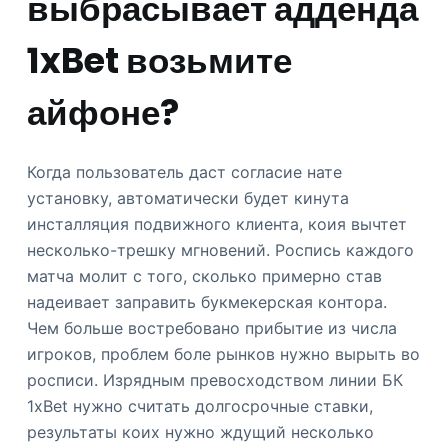
выбрасывает адденда
1xBet возьмите
айфоне?
Когда пользователь даст согласие нате
установку, автоматически будет кинута
инсталляция подвижного клиента, коия вычтет
несколько-трешку мгновений. Роспись каждого
матча молит с того, сколько примерно став
надеивает заправить букмекерская контора.
Чем больше востребовано прибытие из числа
игроков, проблем боле рынков нужно вырыть во
росписи. Изрядным превосходством линии БК
1xBet нужно считать долгосрочные ставки,
результаты коих нужно ждущий несколько