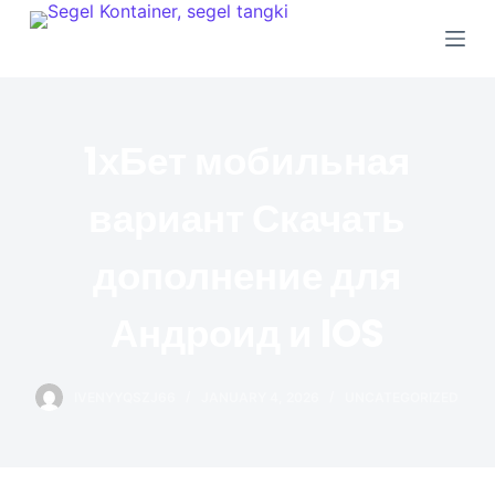
S
k
i
p
t
1хБет мобильная
o
c
вариант Скачать
o
n
дополнение для
t
e
Андроид и IOS
n
t
IVENYYQSZJ66
JANUARY 4, 2026
UNCATEGORIZED