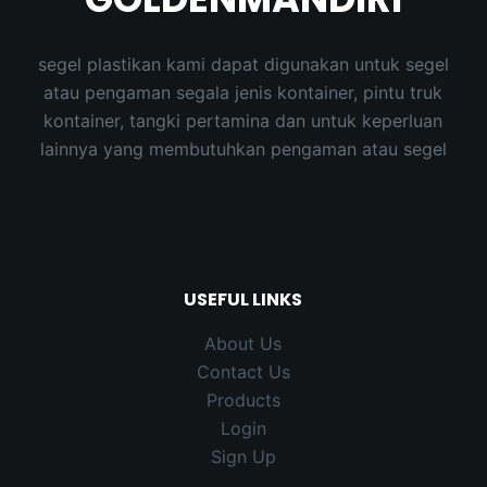
segel plastikan kami dapat digunakan untuk segel
atau pengaman segala jenis kontainer, pintu truk
kontainer, tangki pertamina dan untuk keperluan
lainnya yang membutuhkan pengaman atau segel
USEFUL LINKS
About Us
Contact Us
Products
Login
Sign Up