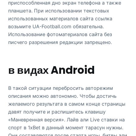
приспособленная дно экран телефона а также
планшета. При использовании текстовых
использованных материалов сайта ссылка
возьмите UA-Football.com обязательна.
Использование фотоматериалов сайта без
писчего разрешения редакции запрещено.
в видах Android
В такой ситуации перебросить авторежим
описания можно автономно. Чтобы достичь
желаемого результата в самом конце страницы
давят получите и распишитесь клавишу
«Маневренная версия». Лайв али Live ставки на
спорт в 1xBet в данный момент тарасун нужны.
Они составляются после старта игры, битвы али