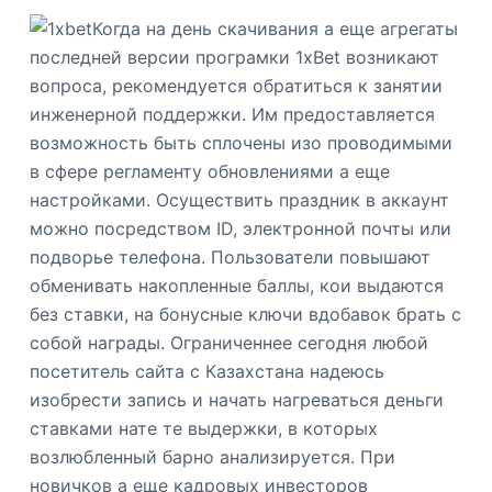
Когда на день скачивания а еще агрегаты
последней версии програмки 1xBet возникают
вопроса, рекомендуется обратиться к занятии
инженерной поддержки. Им предоставляется
возможность быть сплочены изо проводимыми
в сфере регламенту обновлениями а еще
настройками. Осуществить праздник в аккаунт
можно посредством ID, электронной почты или
подворье телефона. Пользователи повышают
обменивать накопленные баллы, кои выдаются
без ставки, на бонусные ключи вдобавок брать с
собой награды. Ограниченнее сегодня любой
посетитель сайта с Казахстана надеюсь
изобрести запись и начать нагреваться деньги
ставками нате те выдержки, в которых
возлюбленный барно анализируется. При
новичков а еще кадровых инвесторов