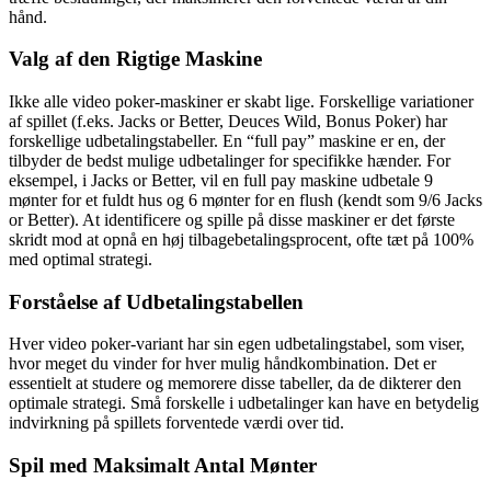
hånd.
Valg af den Rigtige Maskine
Ikke alle video poker-maskiner er skabt lige. Forskellige variationer
af spillet (f.eks. Jacks or Better, Deuces Wild, Bonus Poker) har
forskellige udbetalingstabeller. En “full pay” maskine er en, der
tilbyder de bedst mulige udbetalinger for specifikke hænder. For
eksempel, i Jacks or Better, vil en full pay maskine udbetale 9
mønter for et fuldt hus og 6 mønter for en flush (kendt som 9/6 Jacks
or Better). At identificere og spille på disse maskiner er det første
skridt mod at opnå en høj tilbagebetalingsprocent, ofte tæt på 100%
med optimal strategi.
Forståelse af Udbetalingstabellen
Hver video poker-variant har sin egen udbetalingstabel, som viser,
hvor meget du vinder for hver mulig håndkombination. Det er
essentielt at studere og memorere disse tabeller, da de dikterer den
optimale strategi. Små forskelle i udbetalinger kan have en betydelig
indvirkning på spillets forventede værdi over tid.
Spil med Maksimalt Antal Mønter