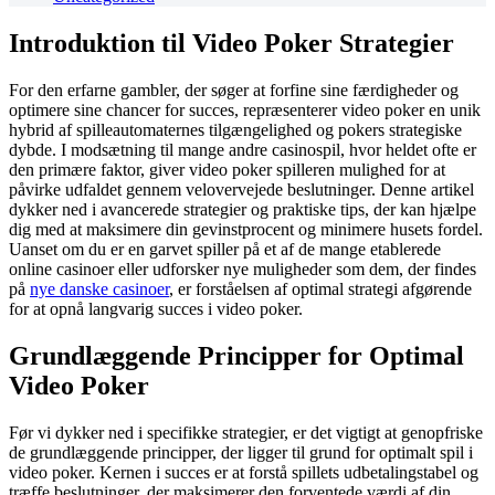
Introduktion til Video Poker Strategier
For den erfarne gambler, der søger at forfine sine færdigheder og
optimere sine chancer for succes, repræsenterer video poker en unik
hybrid af spilleautomaternes tilgængelighed og pokers strategiske
dybde. I modsætning til mange andre casinospil, hvor heldet ofte er
den primære faktor, giver video poker spilleren mulighed for at
påvirke udfaldet gennem velovervejede beslutninger. Denne artikel
dykker ned i avancerede strategier og praktiske tips, der kan hjælpe
dig med at maksimere din gevinstprocent og minimere husets fordel.
Uanset om du er en garvet spiller på et af de mange etablerede
online casinoer eller udforsker nye muligheder som dem, der findes
på
nye danske casinoer
, er forståelsen af optimal strategi afgørende
for at opnå langvarig succes i video poker.
Grundlæggende Principper for Optimal
Video Poker
Før vi dykker ned i specifikke strategier, er det vigtigt at genopfriske
de grundlæggende principper, der ligger til grund for optimalt spil i
video poker. Kernen i succes er at forstå spillets udbetalingstabel og
træffe beslutninger, der maksimerer den forventede værdi af din