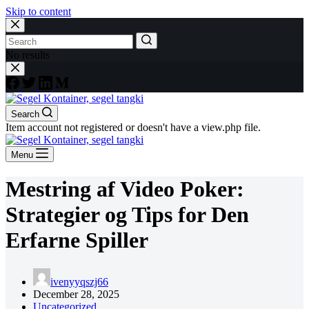
Skip to content
No results
Search
Item account not registered or doesn't have a view.php file.
Menu
Mestring af Video Poker:
Strategier og Tips for Den
Erfarne Spiller
ivenyyqszj66
December 28, 2025
Uncategorized