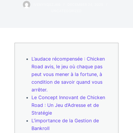
IVENYYQSZJ66
DECEMBER 24, 2025
UNCATEGORIZED
L’audace récompensée : Chicken
Road avis, le jeu où chaque pas
peut vous mener à la fortune, à
condition de savoir quand vous
arrêter.
Le Concept Innovant de Chicken
Road : Un Jeu d’Adresse et de
Stratégie
L’importance de la Gestion de
Bankroll