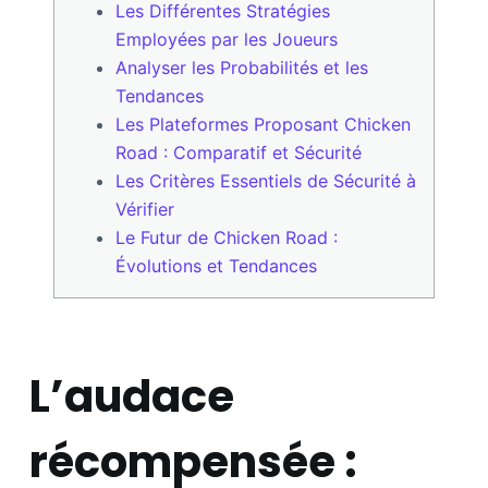
Les Différentes Stratégies
Employées par les Joueurs
Analyser les Probabilités et les
Tendances
Les Plateformes Proposant Chicken
Road : Comparatif et Sécurité
Les Critères Essentiels de Sécurité à
Vérifier
Le Futur de Chicken Road :
Évolutions et Tendances
L’audace
récompensée :