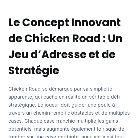
Le Concept Innovant
de Chicken Road : Un
Jeu d’Adresse et de
Stratégie
Chicken Road se démarque par sa simplicité
apparente, qui cache en réalité un véritable défi
stratégique. Le joueur doit guider une poule à
travers un chemin rempli d’obstacles et de multiples
cases. Chaque case franchie multiplie les gains
potentiels, mais augmente également le risque de
tomber sur une case perdante, annulant ainsi tout