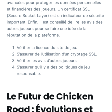
avancées pour protéger les données personnelles
et financières des joueurs. Un certificat SSL
(Secure Socket Layer) est un indicateur de sécurité
important. Enfin, il est conseillé de lire les avis des
autres joueurs pour se faire une idée de la
réputation de la plateforme.
Vérifier la licence du site de jeu.
S’assurer de l’utilisation d’un cryptage SSL.
Vérifier les avis d’autres joueurs.
S’assurer qu’il y a des politiques de jeu
responsable.
Le Futur de Chicken
Road : Évolutions et