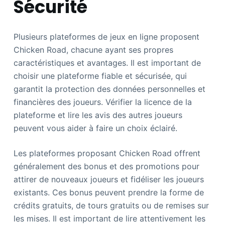
Sécurité
Plusieurs plateformes de jeux en ligne proposent
Chicken Road, chacune ayant ses propres
caractéristiques et avantages. Il est important de
choisir une plateforme fiable et sécurisée, qui
garantit la protection des données personnelles et
financières des joueurs. Vérifier la licence de la
plateforme et lire les avis des autres joueurs
peuvent vous aider à faire un choix éclairé.
Les plateformes proposant Chicken Road offrent
généralement des bonus et des promotions pour
attirer de nouveaux joueurs et fidéliser les joueurs
existants. Ces bonus peuvent prendre la forme de
crédits gratuits, de tours gratuits ou de remises sur
les mises. Il est important de lire attentivement les