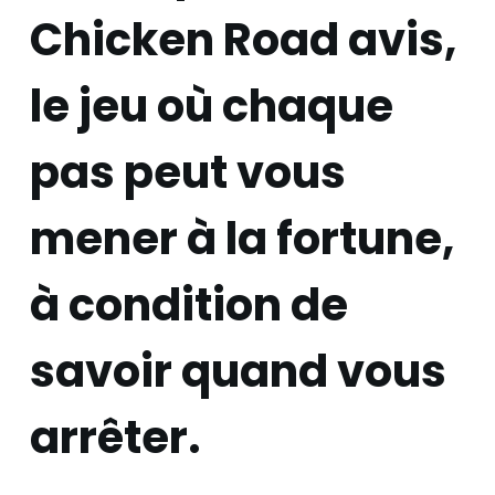
Chicken Road avis,
le jeu où chaque
pas peut vous
mener à la fortune,
à condition de
savoir quand vous
arrêter.