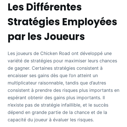
Les Différentes
Stratégies Employées
par les Joueurs
Les joueurs de Chicken Road ont développé une
variété de stratégies pour maximiser leurs chances
de gagner. Certaines stratégies consistent à
encaisser ses gains dès que l’on atteint un
multiplicateur raisonnable, tandis que d’autres
consistent à prendre des risques plus importants en
espérant obtenir des gains plus importants. Il
n’existe pas de stratégie infaillible, et le succès
dépend en grande partie de la chance et de la
capacité du joueur à évaluer les risques.