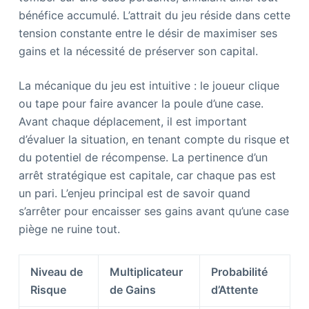
bénéfice accumulé. L’attrait du jeu réside dans cette
tension constante entre le désir de maximiser ses
gains et la nécessité de préserver son capital.
La mécanique du jeu est intuitive : le joueur clique
ou tape pour faire avancer la poule d’une case.
Avant chaque déplacement, il est important
d’évaluer la situation, en tenant compte du risque et
du potentiel de récompense. La pertinence d’un
arrêt stratégique est capitale, car chaque pas est
un pari. L’enjeu principal est de savoir quand
s’arrêter pour encaisser ses gains avant qu’une case
piège ne ruine tout.
Niveau de
Multiplicateur
Probabilité
Risque
de Gains
d’Attente