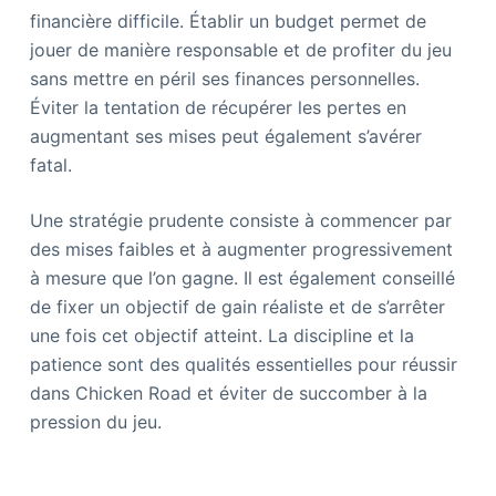
financière difficile. Établir un budget permet de
jouer de manière responsable et de profiter du jeu
sans mettre en péril ses finances personnelles.
Éviter la tentation de récupérer les pertes en
augmentant ses mises peut également s’avérer
fatal.
Une stratégie prudente consiste à commencer par
des mises faibles et à augmenter progressivement
à mesure que l’on gagne. Il est également conseillé
de fixer un objectif de gain réaliste et de s’arrêter
une fois cet objectif atteint. La discipline et la
patience sont des qualités essentielles pour réussir
dans Chicken Road et éviter de succomber à la
pression du jeu.