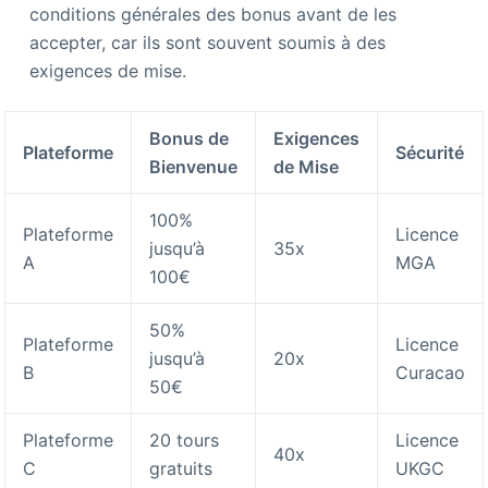
conditions générales des bonus avant de les
accepter, car ils sont souvent soumis à des
exigences de mise.
Bonus de
Exigences
Plateforme
Sécurité
Bienvenue
de Mise
100%
Plateforme
Licence
jusqu’à
35x
A
MGA
100€
50%
Plateforme
Licence
jusqu’à
20x
B
Curacao
50€
Plateforme
20 tours
Licence
40x
C
gratuits
UKGC