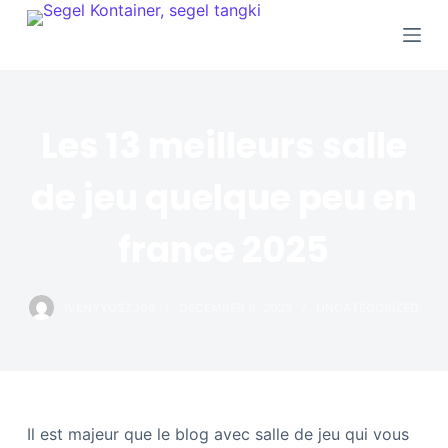
S
k
i
p
t
Les 13 meilleurs salle
o
c
de jeu quelque peu en
o
n
france 2025
t
e
n
IVENYYQSZJ66
DECEMBER 5, 2025
UNCATEGORIZED
t
Il est majeur que le blog avec salle de jeu qui vous