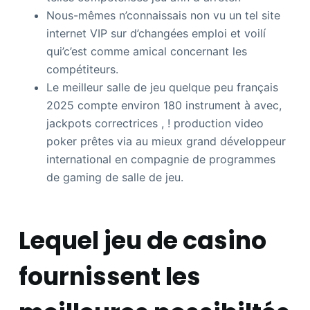
Nous-mêmes n’connaissais non vu un tel site
internet VIP sur d’changées emploi et voilí
qui’c’est comme amical concernant les
compétiteurs.
Le meilleur salle de jeu quelque peu français
2025 compte environ 180 instrument à avec,
jackpots correctrices , ! production video
poker prêtes via au mieux grand développeur
international en compagnie de programmes
de gaming de salle de jeu.
Lequel jeu de casino
fournissent les