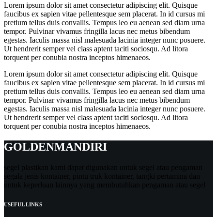
Lorem ipsum dolor sit amet consectetur adipiscing elit. Quisque
faucibus ex sapien vitae pellentesque sem placerat. In id cursus mi
pretium tellus duis convallis. Tempus leo eu aenean sed diam urna
tempor. Pulvinar vivamus fringilla lacus nec metus bibendum
egestas. Iaculis massa nisl malesuada lacinia integer nunc posuere.
Ut hendrerit semper vel class aptent taciti sociosqu. Ad litora
torquent per conubia nostra inceptos himenaeos.
Lorem ipsum dolor sit amet consectetur adipiscing elit. Quisque
faucibus ex sapien vitae pellentesque sem placerat. In id cursus mi
pretium tellus duis convallis. Tempus leo eu aenean sed diam urna
tempor. Pulvinar vivamus fringilla lacus nec metus bibendum
egestas. Iaculis massa nisl malesuada lacinia integer nunc posuere.
Ut hendrerit semper vel class aptent taciti sociosqu. Ad litora
torquent per conubia nostra inceptos himenaeos.
GOLDENMANDIRI
segel plastikan kami dapat digunakan untuk segel atau pengaman
segala jenis kontainer, pintu truk kontainer, tangki pertamina dan
untuk keperluan lainnya yang membutuhkan pengaman atau segel
USEFUL LINKS